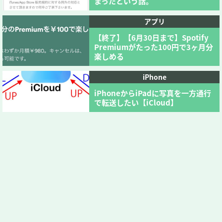
まったという話。
アプリ
【終了】【6月30日まで】Spotify
Premiumがたった100円で3ヶ月分
楽しめる
iPhone
iPhoneからiPadに写真を一方通行
で転送したい【iCloud】