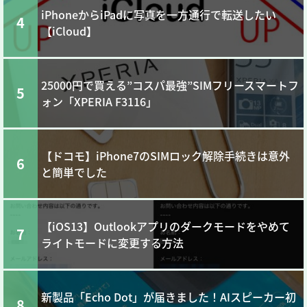
iPhoneからiPadに写真を一方通行で転送したい
4
【iCloud】
25000円で買える”コスパ最強”SIMフリースマートフ
5
ォン「XPERIA F3116」
【ドコモ】iPhone7のSIMロック解除手続きは意外
6
と簡単でした
【iOS13】Outlookアプリのダークモードをやめて
7
ライトモードに変更する方法
新製品「Echo Dot」が届きました！AIスピーカー初
8