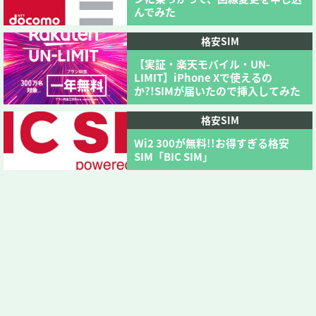
んでみた
格安SIM
【実証・楽天モバイル・UN-
LIMIT】iPhone Xで使えるの
か?!SIMが届いたので挿入してみた
格安SIM
Wi2 300が無料!!お得すぎる格安
SIM「BIC SIM」