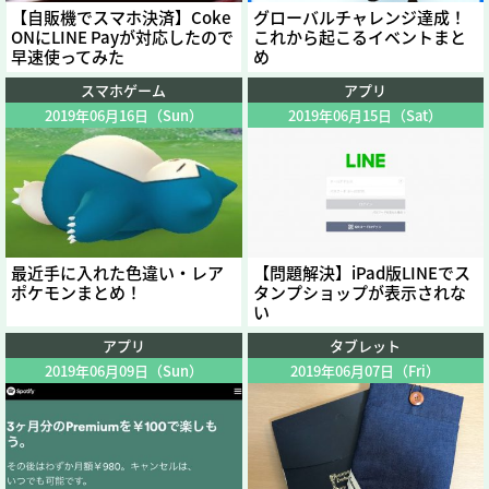
【自販機でスマホ決済】Coke
グローバルチャレンジ達成！
ONにLINE Payが対応したので
これから起こるイベントまと
早速使ってみた
め
スマホゲーム
アプリ
2019年06月16日（Sun）
2019年06月15日（Sat）
最近手に入れた色違い・レア
【問題解決】iPad版LINEでス
ポケモンまとめ！
タンプショップが表示されな
い
アプリ
タブレット
2019年06月09日（Sun）
2019年06月07日（Fri）