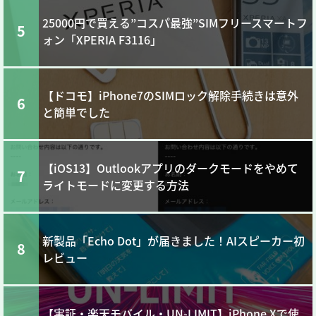
25000円で買える”コスパ最強”SIMフリースマートフ
5
ォン「XPERIA F3116」
【ドコモ】iPhone7のSIMロック解除手続きは意外
6
と簡単でした
【iOS13】Outlookアプリのダークモードをやめて
7
ライトモードに変更する方法
新製品「Echo Dot」が届きました！AIスピーカー初
8
レビュー
【実証・楽天モバイル・UN-LIMIT】iPhone Xで使