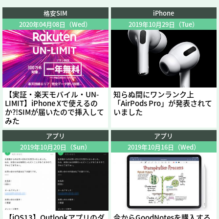
格安SIM
iPhone
2020年04月08日（Wed）
2019年10月29日（Tue）
【実証・楽天モバイル・UN-
知らぬ間にワンランク上
LIMIT】iPhone Xで使えるの
「AirPods Pro」が発表されて
か?!SIMが届いたので挿入して
いました
みた
アプリ
アプリ
2019年10月20日（Sun）
2019年10月16日（Wed）
【iOS13】Outlookアプリのダ
今からGoodNotesを購入する