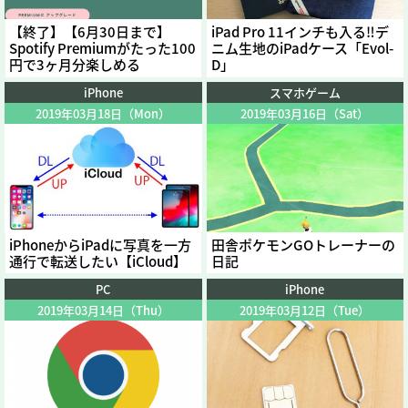
【終了】【6月30日まで】
iPad Pro 11インチも入る‼︎デ
Spotify Premiumがたった100
ニム生地のiPadケース「Evol-
円で3ヶ月分楽しめる
D」
iPhone
スマホゲーム
2019年03月18日（Mon）
2019年03月16日（Sat）
iPhoneからiPadに写真を一方
田舎ポケモンGOトレーナーの
通行で転送したい【iCloud】
日記
PC
iPhone
2019年03月14日（Thu）
2019年03月12日（Tue）